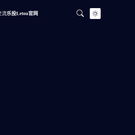
交流
乐投letou官网