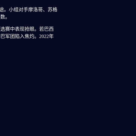
途。小组对手摩洛哥、苏格
变数。
预选赛中表现抢眼。若巴西
军团陷入焦灼。2022年