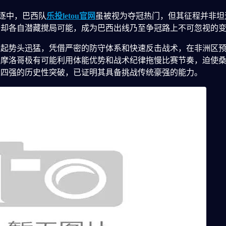
逐中，巴西队
乐投letou官网
虽被视为夺冠热门，但其征程并非坦
，却各自潜藏搅局可能，成为巴西出线乃至争冠路上不可忽视的
崛起势头迅猛，凭借严密的防守体系和快速反击战术，在非洲区
摩洛哥极有可能利用体能优势和战术纪律拖慢比赛节奏，迫使桑巴
入四强的历史性突破，已证明其具备挑战传统豪强的能力。