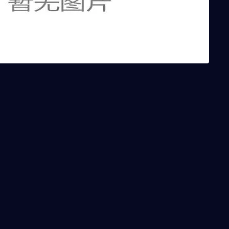
世界杯正赛，但此次凭借欧洲区附加赛的顽强表现重返舞台。其
战术执行力不容小觑。若巴西防线出现轻敌或配合失误，苏格兰
代表，虽世界排名靠后，却拥有年轻且充满活力的阵容。部分旅
众。面对巴西，他们或许会采取高位逼抢与快速转换策略，试图
握住仅有的几次机会，或将重演“大卫击败歌利亚”的奇迹。
不仅来自对手，更源于自身。内马尔领衔的攻击线星光熠熠，但
员受伤或状态波动，球队整体进攻效率将大打折扣。此外，主帅
将直接影响巴西在淘汰赛阶段的续航能力。
几无悬念，但世界杯的魅力恰在于不确定性。C组看似实力分明
悬案，都可能改写整个小组的走向。对于志在第六次捧起大力神
能在变数丛生的征途中稳步前行。