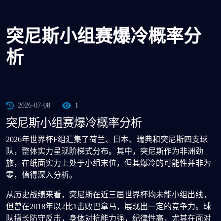
突尼斯小组赛爆冷概率分
析
2026-07-08
1
突尼斯小组赛爆冷概率分析
2026年世界杯F组汇集了荷兰、日本、瑞典和突尼斯四支球
队，整体实力呈现阶梯式分布。其中，突尼斯作为非洲劲
旅，在纸面实力上处于小组末位，但其爆冷的可能性并非为
零，值得深入分析。
从历史战绩来看，突尼斯在近三届世界杯均未能小组出线，
但曾在2018年以2比1击败巴拿马，展现出一定的竞争力。球
队擅长防守反击，身体对抗能力强，纪律性高，尤其在面对