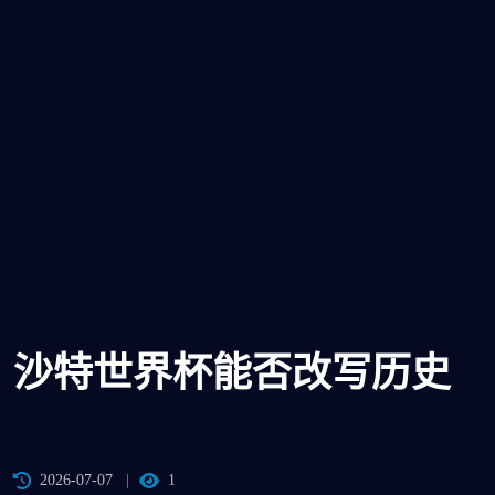
沙特世界杯能否改写历史
2026-07-07
1