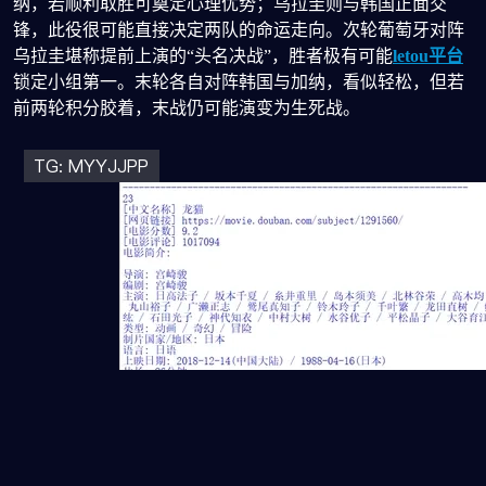
纳，若顺利取胜可奠定心理优势；乌拉圭则与韩国正面交
锋，此役很可能直接决定两队的命运走向。次轮葡萄牙对阵
乌拉圭堪称提前上演的“头名决战”，胜者极有可能
letou平台
锁定小组第一。末轮各自对阵韩国与加纳，看似轻松，但若
前两轮积分胶着，末战仍可能演变为生死战。