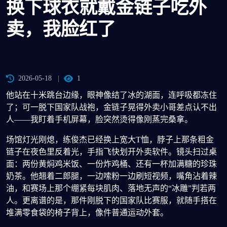
换下球衣就戴金链子吃外
卖，我脸红了
2026-05-18
1
他站在十米跳台边缘，眼神像结了冰的湖面，连呼吸都冻住
了；可一脱下国家队战袍，金链子晃得外卖小哥差点认不出
人——我盯着手机屏幕，脸突然烫得像刚蒸完桑拿。
场馆灯光刚熄，练俊杰已经换上宽大T恤，脖子上那条粗金
链子在夜色里反着光，手指飞快划开外卖软件。镜头扫过桌
面：两份黄焖鸡米饭、一份炸鸡桶、还有一杯加满糖的珍珠
奶茶。他翘着二郎腿，一边嗦粉一边刷短视频，嘴角沾着辣
油，和赛场上那个绷紧每块肌肉、落地无声的“冰雕”判若两
人。更离谱的是，那件刚脱下的国家队比赛服，就随手搭在
堆满零食袋的椅子背上，像件普通运动外套。