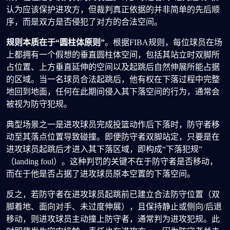
认为应该保护进攻方，但裁判真正依据的并非简单的先后顺
序，而是双方是否侵犯了对方的合法空间。
规则本质在于“圆柱体原则”
。根据FIBA规则，每位球员在场
上都拥有一个假想的垂直圆柱体空间，包括其站立时双脚所
占位置、上方垂直延伸的空间以及起跳后自然伸展所能占据
的区域。当一名球员合法起跳后，他有权在下落过程中完整
地回到地面，任何在此期间侵入其下落空间的行为，通常会
被视为防守犯规。
典型场景之一是进攻球员完成投篮动作后下落时，防守者移
动至其落点位置导致碰撞。即便防守者双脚站定，只要是在
进攻球员起跳后才进入其下落区域，即构成“下落犯规”
（landing foul）。这种判罚的关键不在于防守者是否移动，
而在于他是否占据了进攻球员原本空置的下落空间。
反之，若防守者在进攻球员起跳前已建立合法防守位置（双
脚着地、面向对手、未过度伸展），且保持静止或侧向/后退
移动，则进攻球员主动撞上防守者，通常判为进攻犯规。此