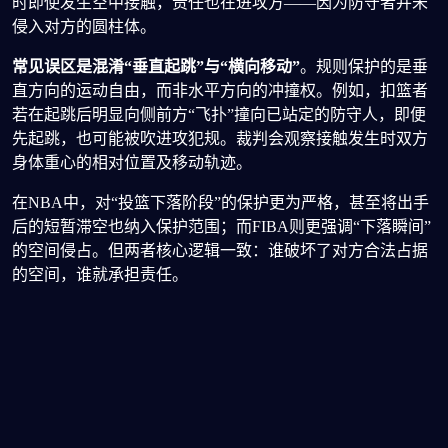
时即使发生空中接触，责任也在进攻方——因为防守者并未
侵入对方的圆柱体。
常见误区是混淆“垂直起跳”与“横向移动”
。规则保护的是垂
直方向的运动自由，而非水平方向的冲撞权。例如，扣篮者
若在起跳后明显向侧前方“飞扑”撞向已站定的防守人，即便
先起跳，也可能被吹进攻犯规。裁判会观察接触发生时双方
身体重心的相对位置及移动轨迹。
在NBA中，对“投篮下落阶段”的保护更为严格，甚至将出手
后的短暂滞空也纳入保护范围；而FIBA则更强调“下落瞬间”
的空间侵占。但两者核心逻辑一致：谁破坏了对方合法占据
的空间，谁就承担责任。