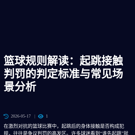
篮球规则解读：起跳接触
判罚的判定标准与常见场
景分析
2026-05-17
1
在激烈对抗的篮球比赛中，起跳后的身体接触是否构成犯
规，往往是争议判罚的高发区。许多球迷看到“谁先起跳”就