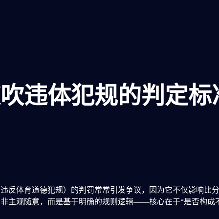
被吹违体犯规的判定标
（违反体育道德犯规）的判罚常常引发争议，因为它不仅影响比
非主观随意，而是基于明确的规则逻辑——核心在于“是否构成