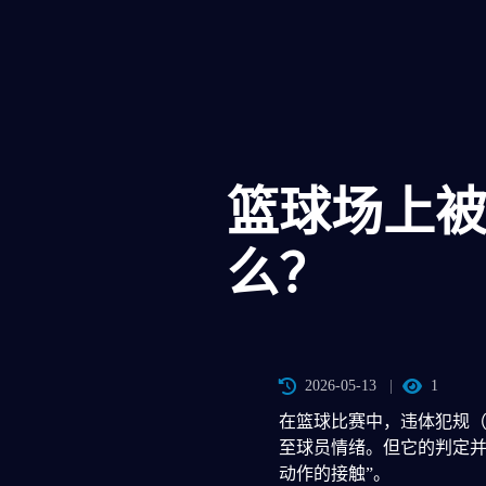
篮球场上
么？
2026-05-13
1
在篮球比赛中，违体犯规
至球员情绪。但它的判定并
动作的接触”。